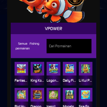
VPOWER
Semua
Fishing
permainan
Fantasy Unicorn
King Kong’s Rampage
Legendary Panda
Daily Fishing
Li Kui Pi Yu
Bird Hunter
Dragon Storm
Insect Paradise
Monster Awaken plus
Sea Food Paradise II Plus