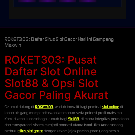
ROKET303: Daftar Situs Slot Gacor Hari Ini Gampang
Maxwin
ROKET303: Pusat
Daftar Slot Online
Slot88 & Opsi Slot
Gacor Paling Akurat
Selamat datang di
ROKET303
, wadah inovatif bagi peminat
slot online
di
tanah air yang memprioritaskan keamanan serta potensi profit maksimal.
Kami dikenal luas sebagai rumah bagi
Slot88
, di mana integritas permainan
dan transparansi sistem menjadi pondasi utama kami. Jika Anda sedang
berburu
situs slot gacor
dengan rekam jejak pembayaran yang bersih,