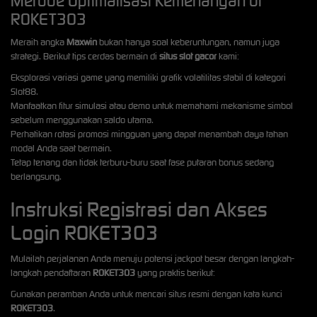
Metode Optimalisasi Kemenangan di
ROKET303
Meraih angka
Maxwin
bukan hanya soal keberuntungan, namun juga
strategi. Berikut tips cerdas bermain di
situs slot gacor
kami:
Eksplorasi variasi game yang memiliki grafik volatilitas stabil di kategori
Slot88.
Manfaatkan fitur simulasi atau demo untuk memahami mekanisme simbol
sebelum menggunakan saldo utama.
Perhatikan rotasi promosi mingguan yang dapat menambah daya tahan
modal Anda saat bermain.
Tetap tenang dan tidak terburu-buru saat fase putaran bonus sedang
berlangsung.
Instruksi Registrasi dan Akses
Login ROKET303
Mulailah perjalanan Anda menuju potensi jackpot besar dengan langkah-
langkah pendaftaran
ROKET303
yang praktis berikut:
Gunakan peramban Anda untuk mencari situs resmi dengan kata kunci
ROKET303
.