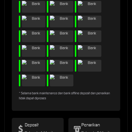
* Selama bank maintenance dan bank offline deposit dan penarikan
tidak dapat diproses
Deposit
Penarikan