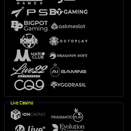
Live Casino