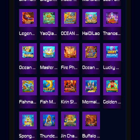
Legend of the phoenix
YaoQianShu
OCEAN MONSTER 2
HaiDiLao
Thanos Avengers
Ocean Paradise
Master Of The Deep
Fire Phoenix
Ocean King 3
Lucky Fishing
Fishman Wharf
Fish Music World
Kirin Storm
Mermaids-6s
Golden Legend Plus
Spongebob
Thunder Dragon
Jin Chan Bu Yu
Buffalo thunder