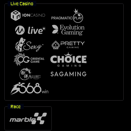
Live Casino
Race