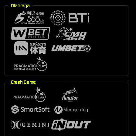
Olahraga
Crash Game