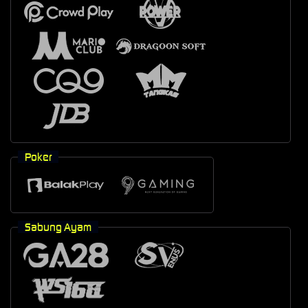
Poker
Sabung Ayam