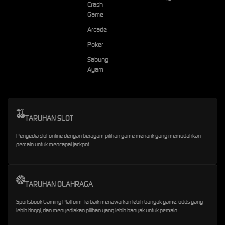
Crash
Game
Arcade
Poker
Sabung
Ayam
TARUHAN SLOT
Penyedia slot online dengan beragam pilihan game menarik yang memudahkan
pemain untuk mencapai jackpot
TARUHAN OLAHRAGA
Sportsbook Gaming Platform Terbaik menawarkan lebih banyak game, odds yang
lebih tinggi, dan menyediakan pilihan yang lebih banyak untuk pemain.