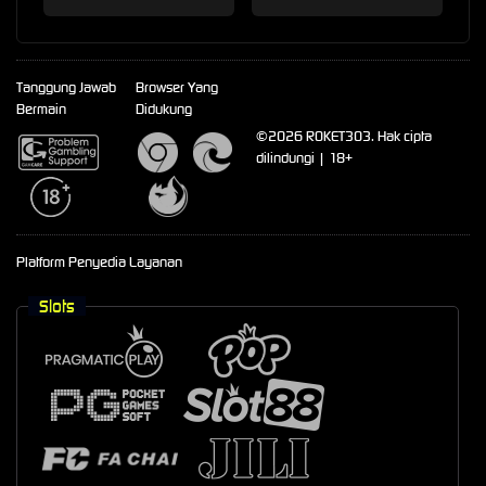
Tanggung Jawab
Browser Yang
Bermain
Didukung
©2026 ROKET303. Hak cipta
dilindungi | 18+
Platform Penyedia Layanan
Slots