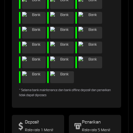
* Selama bank maintenance dan bank offline deposit dan penarikan
tidak dapat diproses
Deposit
Penarikan
Rata-rata 1 Menit
Rata-rata 5 Menit