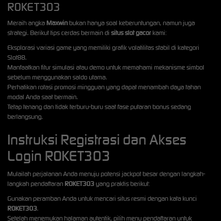
ROKET303
Meraih angka
Maxwin
bukan hanya soal keberuntungan, namun juga
strategi. Berikut tips cerdas bermain di
situs slot gacor
kami:
Eksplorasi variasi game yang memiliki grafik volatilitas stabil di kategori
Slot88.
Manfaatkan fitur simulasi atau demo untuk memahami mekanisme simbol
sebelum menggunakan saldo utama.
Perhatikan rotasi promosi mingguan yang dapat menambah daya tahan
modal Anda saat bermain.
Tetap tenang dan tidak terburu-buru saat fase putaran bonus sedang
berlangsung.
Instruksi Registrasi dan Akses
Login ROKET303
Mulailah perjalanan Anda menuju potensi jackpot besar dengan langkah-
langkah pendaftaran
ROKET303
yang praktis berikut:
Gunakan peramban Anda untuk mencari situs resmi dengan kata kunci
ROKET303
.
Setelah menemukan halaman autentik, pilih menu pendaftaran untuk