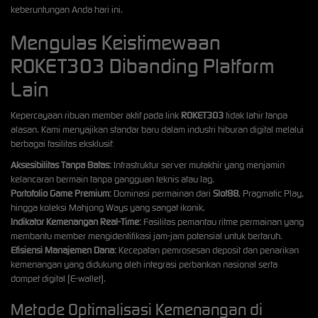
keberuntungan Anda hari ini.
Mengulas Keistimewaan
ROKET303 Dibanding Platform
Lain
Kepercayaan ribuan member aktif pada link
ROKET303
tidak lahir tanpa
alasan. Kami menyajikan standar baru dalam industri hiburan digital melalui
berbagai fasilitas eksklusif:
Aksesibilitas Tanpa Batas:
Infrastruktur server mutakhir yang menjamin
kelancaran bermain tanpa gangguan teknis atau lag.
Portofolio Game Premium:
Dominasi permainan dari
Slot88
, Pragmatic Play,
hingga koleksi Mahjong Ways yang sangat ikonik.
Indikator Kemenangan Real-Time:
Fasilitas pemantau ritme permainan yang
membantu member mengidentifikasi jam-jam potensial untuk bertaruh.
Efisiensi Manajemen Dana:
Kecepatan pemrosesan deposit dan penarikan
kemenangan yang didukung oleh integrasi perbankan nasional serta
dompet digital (E-wallet).
Metode Optimalisasi Kemenangan di