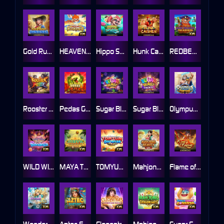
Gold Rush Bonanza
HEAVENLY FEAST WITH WUKONG
Hippo Splash
Hunk Cai Shen
REDBEARD TREASURE
Rooster Blitz
Pedas Gila
Sugar Blast
Sugar Blast Frenzy
Olympus Fortune
WILD WITCH SUGAR BONANZA
MAYA TEMPLE OF FORTUNE
TOMYUM BONANZA
Mahjong Beauty
Flame of Fortune