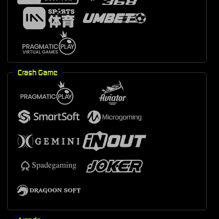
Crash Game