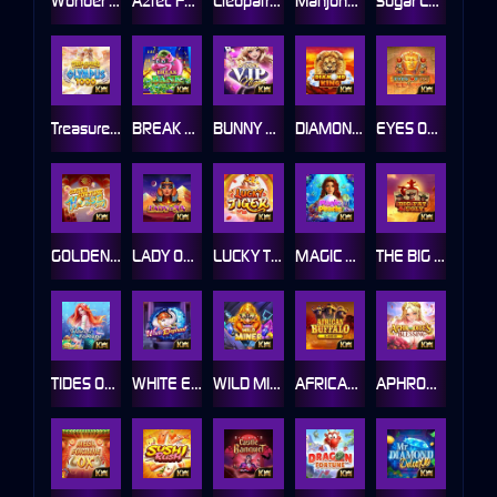
Wonder Ace
Aztec Fortune
Cleopatra's Fortune Ways
Mahjong Dragon Ways
Sugar Candy Bonanza
Treasures of Olympus 1000
BREAK THE BANK
BUNNY VIP NIGHT
DIAMOND KING
EYES OF RA
GOLDEN FORTUNE HORSE
LADY OF RA
LUCKY TIGER
MAGIC PEARLS
THE BIG THE FAT THE UGLY
TIDES OF FORTUNE
WHITE ELEPHANT
WILD MINER
AFRICAN BUFFALO 5000
APHRODITE’S BLESSING