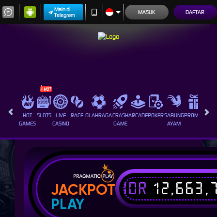
Main di
MASUK
DAFTAR
Telegram
HOT
SLOTS
LIVE
RACE
OLAHRAGA
CRASH
ARCADE
POKER
SABUNG
PROMOSI
GAMES
CASINO
GAME
AYAM
IDR
12,663,
JACKPOT
PLAY