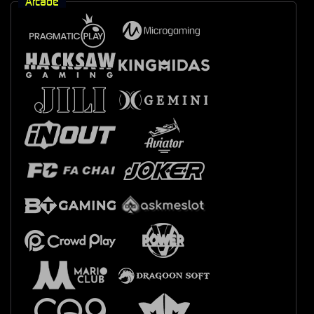
Arcade