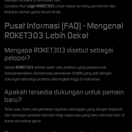
validasi transaksi di kemudian hari.
Gunakan fitur
Login ROKET303
untuk masuk ke lobby permainan dan
tentukan pilihan game favorit Anda.
Pusat Informasi (FAQ) - Mengenal
ROKET303 Lebih Dekat
Mengapa ROKET303 disebut sebagai
pelopor?
Sebab
ROKET303
adalah salah satu platform yang pertama kali
memperkenalkan standarisasi permainan Slot88 yang adil dengan
dukungan teknologi proteksi data tingkat tinggi di Indonesia.
Apakah tersedia dukungan untuk pemain
baru?
Tentu saja. Kami menyediakan layanan pelanggan yang sangat responsif
dan berbagai panduan bermain bagi siapa saja yang baru memulai karir di
dunia slot online gacor.