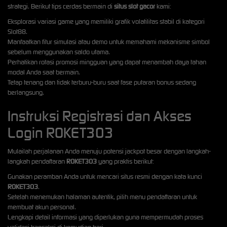
strategi. Berikut tips cerdas bermain di
situs slot gacor
kami:
Eksplorasi variasi game yang memiliki grafik volatilitas stabil di kategori
Slot88.
Manfaatkan fitur simulasi atau demo untuk memahami mekanisme simbol
sebelum menggunakan saldo utama.
Perhatikan rotasi promosi mingguan yang dapat menambah daya tahan
modal Anda saat bermain.
Tetap tenang dan tidak terburu-buru saat fase putaran bonus sedang
berlangsung.
Instruksi Registrasi dan Akses
Login ROKET303
Mulailah perjalanan Anda menuju potensi jackpot besar dengan langkah-
langkah pendaftaran
ROKET303
yang praktis berikut:
Gunakan peramban Anda untuk mencari situs resmi dengan kata kunci
ROKET303
.
Setelah menemukan halaman autentik, pilih menu pendaftaran untuk
membuat akun personal.
Lengkapi detail informasi yang diperlukan guna mempermudah proses