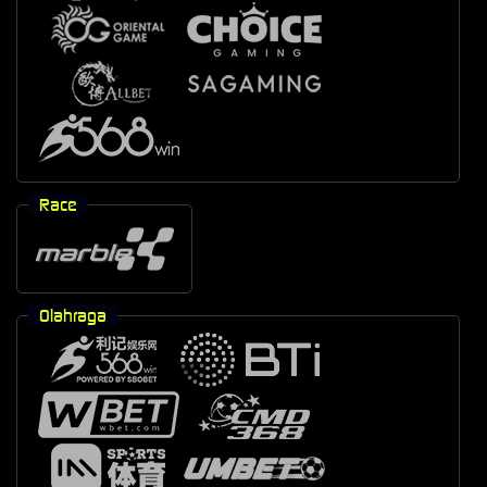
Race
Olahraga