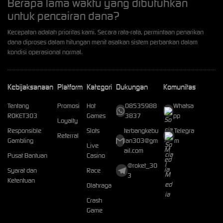
Berapa lama waktu yang dibutuhkan
untuk pencairan dana?
Kecepatan adalah prioritas kami. Secara rata-rata, permintaan penarikan
dana diproses dalam hitungan menit asalkan sistem perbankan dalam
kondisi operasional normal.
Kebijaksanaan
Platform
Kategori
Dukungan
Komunitas
Tentang
Promosi
Hot
08535988
Whatsa
ROKET303
Games
3837
pp
Loyalty
Responsible
Slots
terbangkebu
Telegra
Referral
Gambling
lan303@gm
m
Live
ail.com
Pusat Bantuan
Casino
@roket_30
Syarat dan
Race
3
Ketentuan
Olahraga
Crash
Game