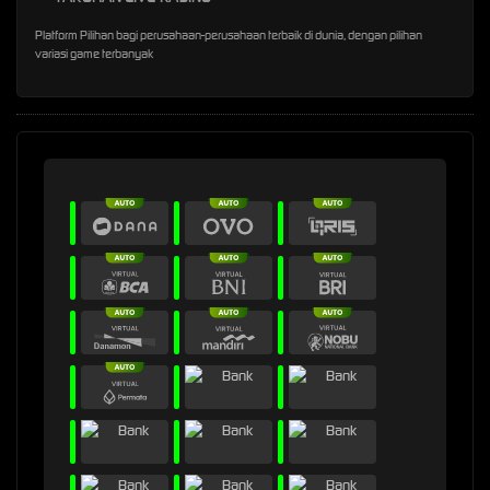
Platform Pilihan bagi perusahaan-perusahaan terbaik di dunia, dengan pilihan
variasi game terbanyak