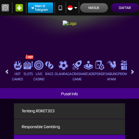
Main di
MASUK
DAFTAR
Telegram
HOT
SLOTS
LIVE
RACE
OLAHRAGA
CRASH
ARCADE
POKER
SABUNG
PROMOSI
GAMES
CASINO
GAME
AYAM
Pusat Info
Tentang ROKET303
Responsible Gambling