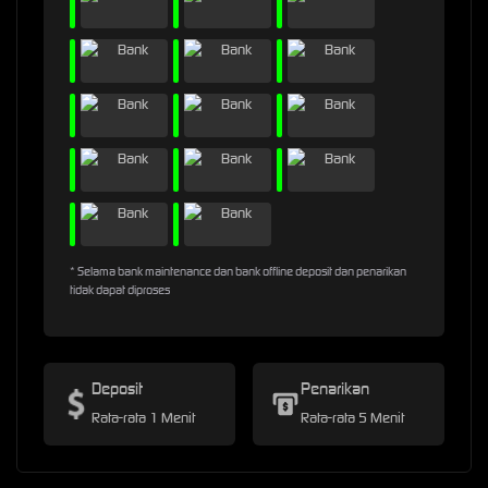
* Selama bank maintenance dan bank offline deposit dan penarikan
tidak dapat diproses
Deposit
Penarikan
Rata-rata 1 Menit
Rata-rata 5 Menit